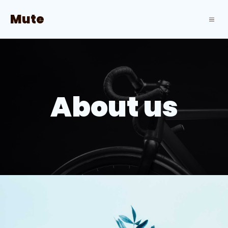
Mute
About us