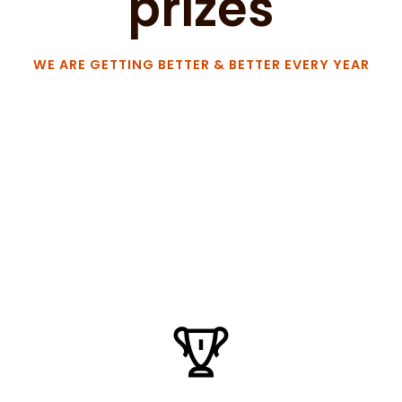
prizes
WE ARE GETTING BETTER & BETTER EVERY YEAR
Lorem ipsum dolor sit amet, consectetur adipiscing
elit. Nulla sed mauris a dui accumsan venenatis.
Nullam vel sapien sed sapien dignissim consequat
ac ut nisl. Donec ullamcorper, purus vitae dapibus
ultricies, libero eros condimentum justo, eget
faucibus nisi lacus et dolor. Ut convallis orci justo
malesuada nec.