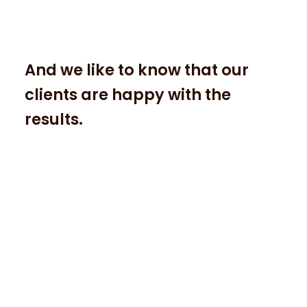
we do
And we like to know that our
clients are happy with the
results.
Lorem ipsum dolor sit amet, at mei dolore tritani
repudiandae. In his nemore temporibus
consequuntur, vim ad prima vivendum
consetetur.