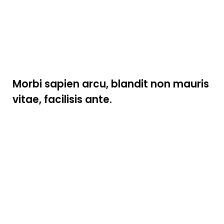
Our story in a
few words
Morbi sapien arcu, blandit non mauris
vitae, facilisis ante.
Lorem ipsum dolor sit amet, consectetur adipiscing
elit. Nulla sed mauris a dui accumsan venenatis.
Nullam vel sapien sed sapien dignissim consequat
ac ut nisl. Donec ullamcorper, purus vitae dapibus
ultricies, libero eros condimentum justo, eget
faucibus nisi lacus et dolor.
Ut convallis orci velit, non interdum justo