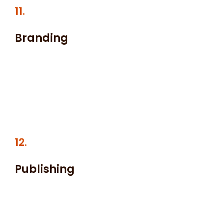
11.
Branding
Lorem ipsum dolor sit amet, at mei dolore tritani
repudiandae. In his nemore temporibus consequuntur,
vim ad prima vivendum consetetur. Viderer feugiat at
pro, mea aperiam.
12.
Publishing
Nam pharetra tempor leo, at tincidunt purus hendrerit
at. Vivamus ut justo vel ante dictum tincidunt. Nunc
auctor felis quis diam congue venenatis. Donec sed