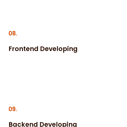
auctor felis quis diam congue venenatis. Donec sed
condimentum dui, vel lectus.
08.
Frontend Developing
Donec ullamcorper, purus vitae dapibus ultricies, libero
eros condimentum justo, eget faucibus nisi lacus et
dolor. Ut convallis orci velit, non interdum justo
malesuada nec.
09.
Backend Developing