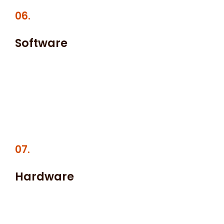
06.
Software
Lorem ipsum dolor sit amet, at mei dolore tritani
repudiandae. In his nemore temporibus consequuntur,
vim ad prima vivendum consetetur. Viderer feugiat at
pro, mea aperiam.
07.
Hardware
Nam pharetra tempor leo, at tincidunt purus hendrerit
at. Vivamus ut justo vel ante dictum tincidunt. Nunc