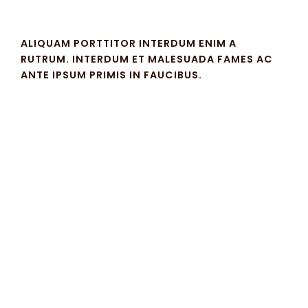
ALIQUAM PORTTITOR INTERDUM ENIM A
RUTRUM. INTERDUM ET MALESUADA FAMES AC
ANTE IPSUM PRIMIS IN FAUCIBUS.
Lorem ipsum dolor sit amet, at mei dolore tritani
repudiandae. In his nemore temporibus
consequuntur, vim ad prima vivendum consetetur.
Viderer feugiat at pro, mea aperiam
Vivamus interdum sapien sapien, sit amet posuere
urna vestibulum et. Nullam ac condimentum eros.
Sed auctor rhoncus convallis. Nam et nunc in orci
posuere convallis. Cras at massa a turpis pretium
maximus.