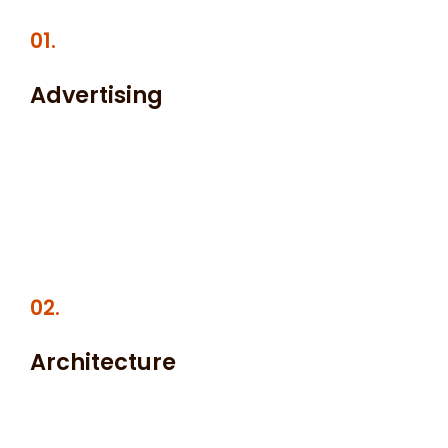
01.
Advertising
Lorem ipsum dolor sit amet, at mei dolore tritani
repudiandae. In his nemore temporibus consequuntur,
vim ad prima vivendum consetetur. Viderer feugiat at
pro, mea aperiam.
02.
Architecture
Dolor sit amet, consectetur adipiscing elit. Nulla sed
mauris a dui accumsan venenatis. Nullam vel sapien