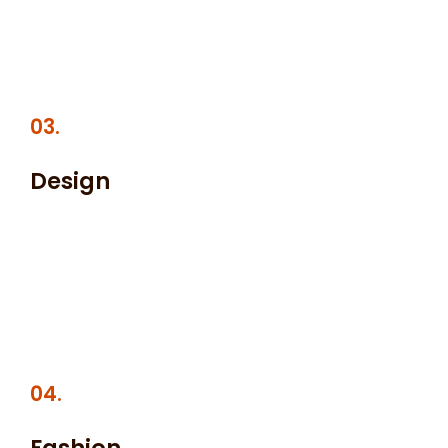
sed sapien dignissim consequat nemore temporibus
ac ut nisl.
03.
Design
Donec ullamcorper, purus vitae dapibus ultricies, libero
eros condimentum justo, eget faucibus nisi lacus et
dolor. Ut convallis orci velit, non interdum justo
malesuada nec.
04.
Fashion