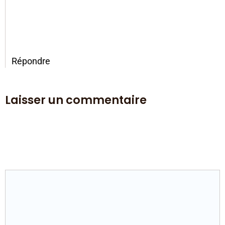
deleting comments, please visit the Comments
screen in the dashboard.
Commenter avatars come from
Gravatar
.
Répondre
Laisser un commentaire
Votre adresse e-mail ne sera pas publiée.
Les champs
obligatoires sont indiqués avec
*
Commentaire
*