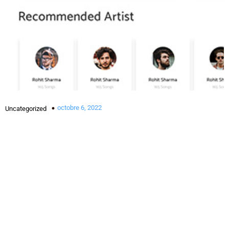
octobre 6, 2022
Uncategorized
Lorem ipsum dolor sit amet, consectetur adipiscing
elit. Donec non suscipit lectus. Duis accumsan vel
metus et auctor. Ut imperdiet eros sed efficitur
interdum. In lobortis ornare mi, et ullamcorper felis
venenatis a. Nam semper ornare posuere. Suspendisse
eget nunc a urna imperdiet scelerisque ac eu eros.
Nulla egestas nec leo eu mattis. Donec mattis suscipit
est ac efficitur. Vestibulum dolor ante, sodales sed