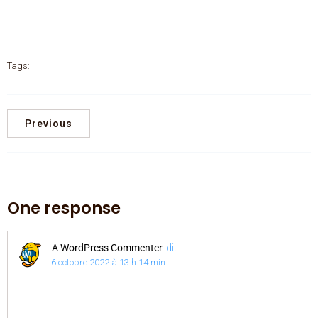
at tempus justo, ac scelerisque dui. Cras tempus
cursus aliquam. In efficitur id nunc quis blandit.
Tags:
No tags
Previous
One response
A WordPress Commenter
dit :
6 octobre 2022 à 13 h 14 min
Hi, this is a comment.
To get started with moderating, editing, and